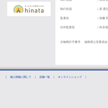
執行役員
｜原 貴
監査役
｜加藤 
社外監査役
｜向谷地
古物商許可番号
福島県公安委員会 第
｜
個人情報に関して
｜
店舗一覧
｜
オンラインショップ
｜