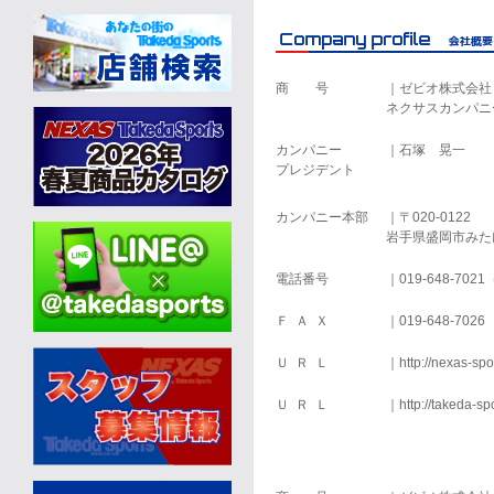
商 号
｜ゼビオ株式会社
ネクサスカンパニ
カンパニー
｜石塚 晃一
プレジデント
カンパニー本部
｜〒020-0122
岩手県盛岡市みたけ
電話番号
｜019-648-702
Ｆ Ａ Ｘ
｜019-648-7026
Ｕ Ｒ Ｌ
｜http://nexas-spor
Ｕ Ｒ Ｌ
｜http://takeda-spo